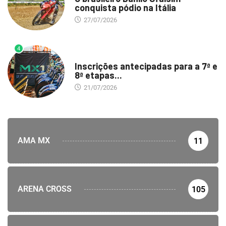
conquista pódio na Itália
27/07/2026
4
DESTAQUE
Inscrições antecipadas para a 7ª e
8ª etapas...
21/07/2026
AMA MX
11
ARENA CROSS
105