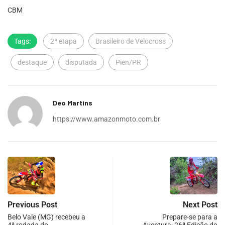
CBM
Tags:
2ª etapa
Brasileiro de Velocross
destaque
disputada
Pien/PR
Deo Martins
https://www.amazonmoto.com.br
Previous Post
Next Post
Belo Vale (MG) recebeu a
Prepare-se para a
4ª rodada do…
Aventura: 26ª Edição do