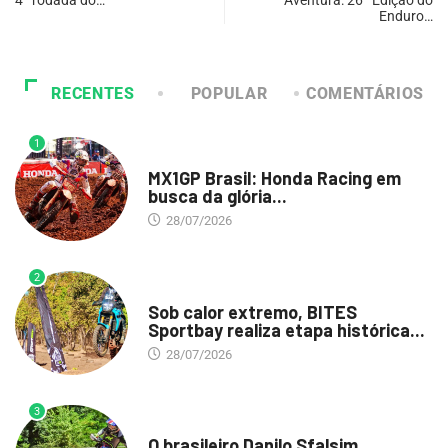
Enduro…
RECENTES
POPULAR
COMENTÁRIOS
1
DESTAQUE
MX1GP Brasil: Honda Racing em
busca da glória...
28/07/2026
2
DESTAQUE
Sob calor extremo, BITES
Sportbay realiza etapa histórica...
28/07/2026
3
DESTAQUE
O brasileiro Danilo Sfalsim