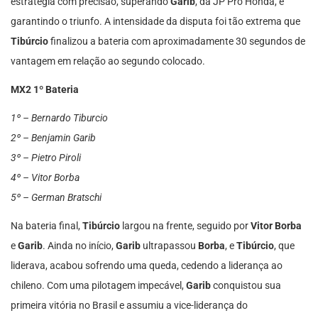
estratégia com precisão, superando
Garib
, da JP Pro Honda, e
garantindo o triunfo. A intensidade da disputa foi tão extrema que
Tibúrcio
finalizou a bateria com aproximadamente 30 segundos de
vantagem em relação ao segundo colocado.
MX2 1º Bateria
1º – Bernardo Tiburcio
2º – Benjamin Garib
3º – Pietro Piroli
4º – Vitor Borba
5º – German Bratschi
Na bateria final,
Tibúrcio
largou na frente, seguido por
Vitor Borba
e
Garib
. Ainda no início,
Garib
ultrapassou
Borba
, e
Tibúrcio
, que
liderava, acabou sofrendo uma queda, cedendo a liderança ao
chileno. Com uma pilotagem impecável,
Garib
conquistou sua
primeira vitória no Brasil e assumiu a vice-liderança do