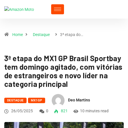
Home
Destaque
3ª etapa do…
3ª etapa do MX1 GP Brasil Sportbay
tem domingo agitado, com vitórias
de estrangeiros e novo líder na
categoria principal
Deo Martins
DESTAQUE
MX1GP
26/05/2025
0
821
10 minutes read