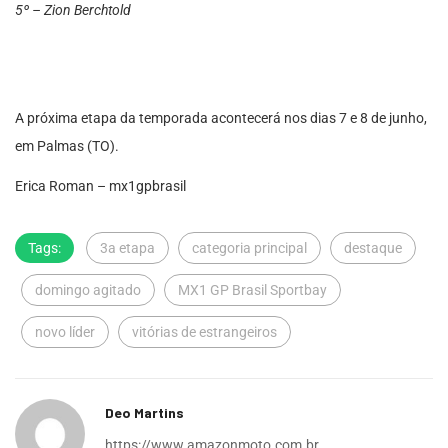
5º – Zion Berchtold
A próxima etapa da temporada acontecerá nos dias 7 e 8 de junho,
em Palmas (TO).
Erica Roman – mx1gpbrasil
Tags:
3a etapa
categoria principal
destaque
domingo agitado
MX1 GP Brasil Sportbay
novo líder
vitórias de estrangeiros
Deo Martins
https://www.amazonmoto.com.br