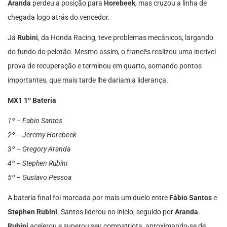
Aranda
perdeu a posição para
Horebeek
, mas cruzou a linha de
chegada logo atrás do vencedor.
Já
Rubini
, da Honda Racing, teve problemas mecânicos, largando
do fundo do pelotão. Mesmo assim, o francês realizou uma incrível
prova de recuperação e terminou em quarto, somando pontos
importantes, que mais tarde lhe dariam a liderança.
MX1 1º Bateria
1º – Fabio Santos
2º – Jeremy Horebeek
3º – Gregory Aranda
4º – Stephen Rubini
5º – Gustavo Pessoa
A bateria final foi marcada por mais um duelo entre
Fábio Santos
e
Stephen Rubini
. Santos liderou no início, seguido por
Aranda
.
Rubini
acelerou e superou seu compatriota, aproximando-se de