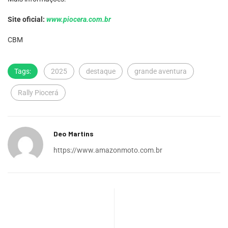
Site oficial:
www.piocera.com.br
CBM
Tags:
2025
destaque
grande aventura
Rally Piocerá
Deo Martins
https://www.amazonmoto.com.br