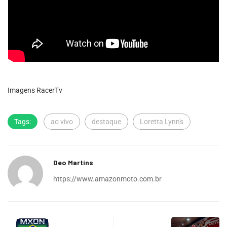
Imagens RacerTv
Tags:
ao vivo
destaque
Loretta Lynn's
Deo Martins
https://www.amazonmoto.com.br