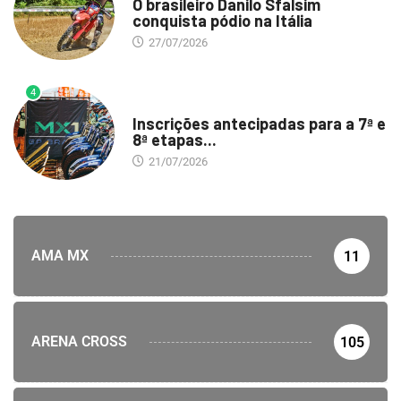
O brasileiro Danilo Sfalsim
conquista pódio na Itália
27/07/2026
4
DESTAQUE
Inscrições antecipadas para a 7ª e
8ª etapas...
21/07/2026
AMA MX
11
ARENA CROSS
105