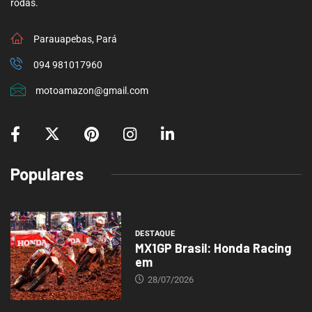
rodas.
Parauapebas, Pará
094 981017960
motoamazon@gmail.com
Populares
DESTAQUE
MX1GP Brasil: Honda Racing
em
28/07/2026