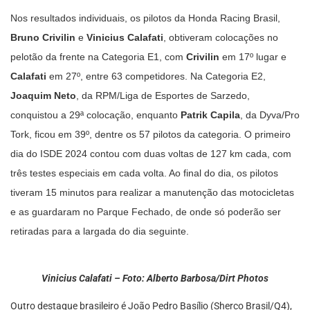
Nos resultados individuais, os pilotos da Honda Racing Brasil,
Bruno Crivilin
e
Vinicius Calafati
, obtiveram colocações no
pelotão da frente na Categoria E1, com
Crivilin
em 17º lugar e
Calafati
em 27º, entre 63 competidores. Na Categoria E2,
Joaquim Neto
, da RPM/Liga de Esportes de Sarzedo,
conquistou a 29ª colocação, enquanto
Patrik Capila
, da Dyva/Pro
Tork, ficou em 39º, dentre os 57 pilotos da categoria. O primeiro
dia do ISDE 2024 contou com duas voltas de 127 km cada, com
três testes especiais em cada volta. Ao final do dia, os pilotos
tiveram 15 minutos para realizar a manutenção das motocicletas
e as guardaram no Parque Fechado, de onde só poderão ser
retiradas para a largada do dia seguinte.
Vinicius Calafati – Foto: Alberto Barbosa/Dirt Photos
Outro destaque brasileiro é João Pedro Basílio (Sherco Brasil/Q4),