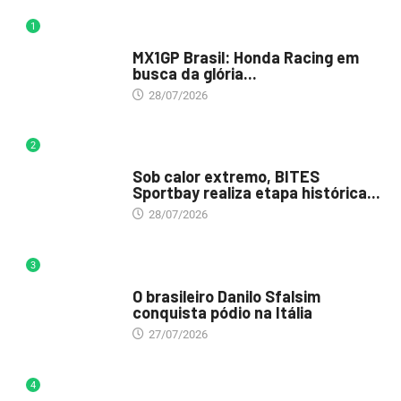
1
DESTAQUE
MX1GP Brasil: Honda Racing em
busca da glória...
28/07/2026
2
DESTAQUE
Sob calor extremo, BITES
Sportbay realiza etapa histórica...
28/07/2026
3
DESTAQUE
O brasileiro Danilo Sfalsim
conquista pódio na Itália
27/07/2026
4
DESTAQUE