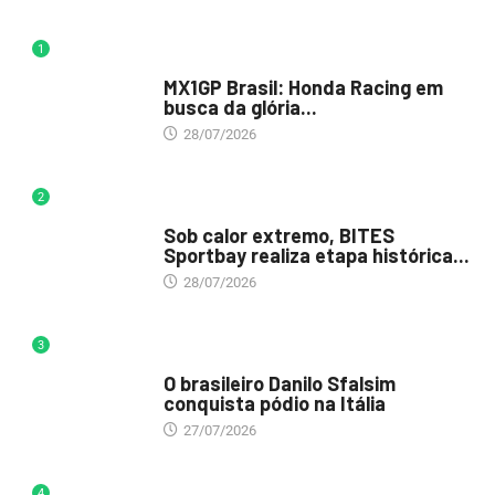
1
DESTAQUE
MX1GP Brasil: Honda Racing em
busca da glória...
28/07/2026
2
DESTAQUE
Sob calor extremo, BITES
Sportbay realiza etapa histórica...
28/07/2026
3
DESTAQUE
O brasileiro Danilo Sfalsim
conquista pódio na Itália
27/07/2026
4