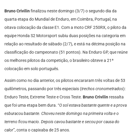
Bruno Crivilin
finalizou neste domingo (3/7) o segundo dia da
quarta etapa do Mundial de Enduro, em Coimbra, Portugal, na
oitava colocação da classe E1. Com a moto CRF 250RX, o piloto da
equipe Honda S2 Motorsport subiu duas posições na categoria em
relação ao resultado de sábado (2/7), e está na décima posição na
classificação do campeonato (51 pontos). Na Enduro GP, que reúne
os melhores pilotos da competição, o brasileiro obteve a 21ª
colocação em solo português.
Assim como no dia anterior, os pilotos encararam
três voltas de 53
quilômetros, passando por três especiais (
trechos cronometrados
):
Enduro Teste, Extreme Teste e Cross Teste.
Bruno Crivilin
ressalta
que foi uma etapa bem dura. “
O sol estava bastante quente e a prova
esburacou bastante. Choveu neste domingo na primeira volta e o
terreno ficou macio. Depois cavou bastante e secou por causa do
calor
”, conta o capixaba de 25 anos.