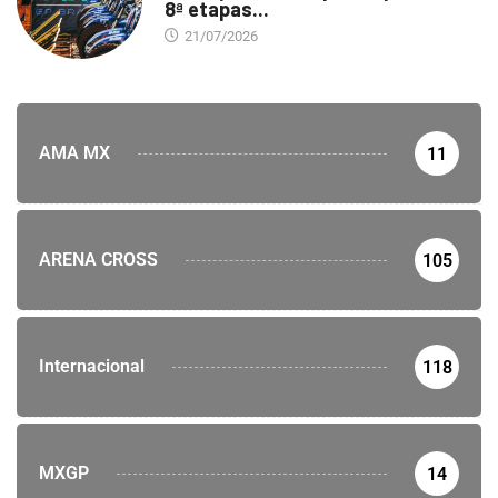
8ª etapas...
21/07/2026
AMA MX
11
ARENA CROSS
105
Internacional
118
MXGP
14