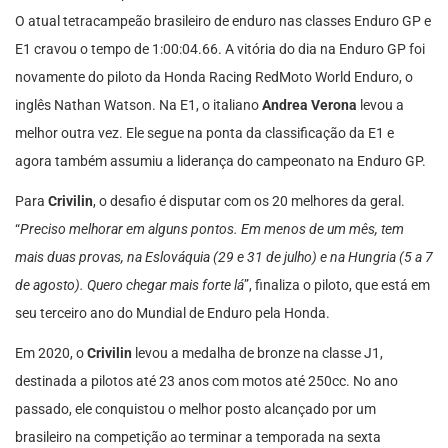
O atual tetracampeão brasileiro de enduro nas classes Enduro GP e
E1 cravou o tempo de 1:00:04.66. A vitória do dia na Enduro GP foi
novamente do piloto da Honda Racing RedMoto World Enduro, o
inglês Nathan Watson. Na E1, o italiano
Andrea Verona
levou a
melhor outra vez. Ele segue na ponta da classificação da E1 e
agora também assumiu a liderança do campeonato na Enduro GP.
Para
Crivilin
, o desafio é disputar com os 20 melhores da geral.
“
Preciso melhorar em alguns pontos. Em menos de um mês, tem
mais duas provas, na Eslováquia (29 e 31 de julho) e na Hungria (5 a 7
de agosto). Quero chegar mais forte lá
”, finaliza o piloto, que está em
seu terceiro ano do Mundial de Enduro pela Honda.
Em 2020, o
Crivilin
levou a medalha de bronze na classe J1,
destinada a pilotos até 23 anos com motos até 250cc. No ano
passado, ele conquistou o melhor posto alcançado por um
brasileiro na competição ao terminar a temporada na sexta