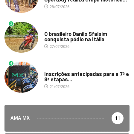
28/07/2026
3
DESTAQUE
O brasileiro Danilo Sfalsim
conquista pódio na Itália
27/07/2026
4
DESTAQUE
Inscrições antecipadas para a 7ª e
8ª etapas...
21/07/2026
AMA MX
11