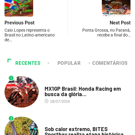
Previous Post
Next Post
Caio Lopes representa o
Ponta Grossa, no Paraná,
Brasil no Latino-americano
recebe a final do…
de…
RECENTES
POPULAR
COMENTÁRIOS
1
DESTAQUE
MX1GP Brasil: Honda Racing em
busca da glória...
28/07/2026
2
DESTAQUE
Sob calor extremo, BITES
Sportbay realiza etapa histórica...