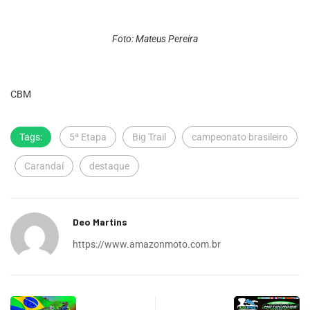
Foto: Mateus Pereira
CBM
Tags:
5ª Etapa
Big Trail
campeonato brasileiro
Carandaí
destaque
Deo Martins
https://www.amazonmoto.com.br