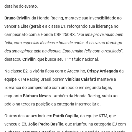
detalhe do evento.
Bruno Crivilin
, da Honda Racing, manteve sua invencibilidade ao
vencer a Elite (geral) e a classe E1, reforçando sua liderança no
campeonato com a Honda CRF 250RX. “
Foi uma prova muito bem
feita, com especiais técnicas e boas de andar. A chuva no domingo
deu uma apimentada na disputa. Estou muito feliz com o resultado
”,
destacou
Crivilin
, que busca seu 11º título nacional.
Na classe E2, a vitória ficou com o Argentino,
Crispy Arriegada
da
equipe KTM Racing Brasil, porém
Vinícius Calafati
manteve a
liderança do campeonato com um pódio em segundo lugar,
enquanto
Bárbara Neves
, também da Honda Racing, subiu ao
pódio na terceira posição da categoria Intermediária.
Outros destaques incluem
Patrik Capilla
, da equipe KTM, que
venceu a E3,
João Pedro Basílio
, que triunfou na categoria EJ com