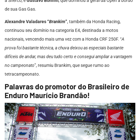
a Sherco, e
Gustavo Bonfim
, que dominou a geral da Open a bordo
de sua Gas Gas.
Alexandre Valadares “
Brankim
”
, também da Honda Racing,
continuou seu domínio na categoria E4, destinada a motos
nacionais, vencendo mais uma vez com a Honda CRF 250F. “
A
prova foi bastante técnica, a chuva deixou as especiais bastante
difíceis de andar, mas deu tudo certo e consegui ampliar a vantagem
no campeonato
”, resumiu Brankim, que segue rumo ao
tetracampeonato.
Palavras do promotor do Brasileiro de
Enduro Maurício Brandão!