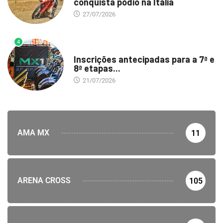
conquista pódio na Itália
27/07/2026
4
DESTAQUE
Inscrições antecipadas para a 7ª e
8ª etapas...
21/07/2026
AMA MX
11
ARENA CROSS
105