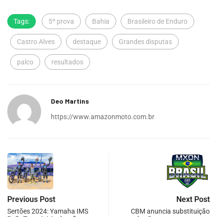
Tags:
5º prova
Bahia
Brasileiro de Enduro
Castro Alves
destaque
Grandes disputas
palco
resultados
Deo Martins
https://www.amazonmoto.com.br
Previous Post
Next Post
Sertões 2024: Yamaha IMS
CBM anuncia substituição