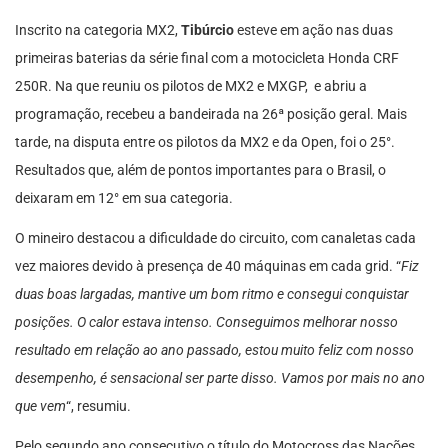
Inscrito na categoria MX2,
Tibúrcio
esteve em ação nas duas
primeiras baterias da série final com a motocicleta Honda CRF
250R. Na que reuniu os pilotos de MX2 e MXGP, e abriu a
programação, recebeu a bandeirada na 26ª posição geral. Mais
tarde, na disputa entre os pilotos da MX2 e da Open, foi o 25°.
Resultados que, além de pontos importantes para o Brasil, o
deixaram em 12° em sua categoria.
O mineiro destacou a dificuldade do circuito, com canaletas cada
vez maiores devido à presença de 40 máquinas em cada grid. “
Fiz
duas boas largadas, mantive um bom ritmo e consegui conquistar
posições. O calor estava intenso. Conseguimos melhorar nosso
resultado em relação ao ano passado, estou muito feliz com nosso
desempenho, é sensacional ser parte disso. Vamos por mais no ano
que vem
“, resumiu.
Pelo segundo ano consecutivo o título do Motocross das Nações