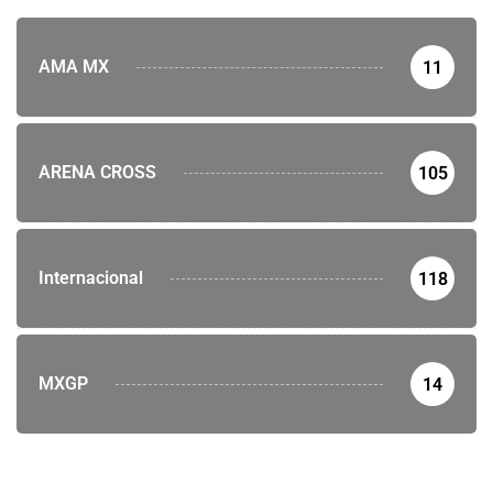
AMA MX
11
ARENA CROSS
105
Internacional
118
MXGP
14