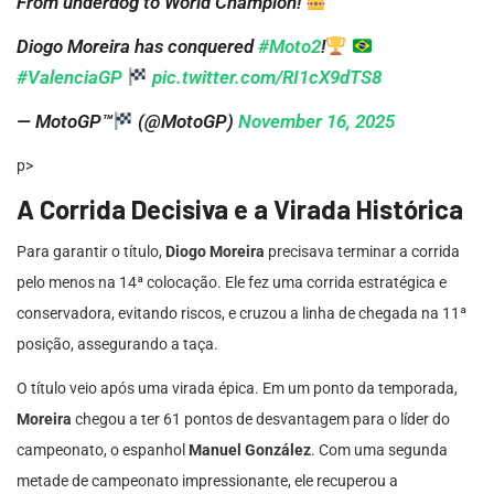
From underdog to World Champion!
Diogo Moreira has conquered
#Moto2
!
#ValenciaGP
pic.twitter.com/RI1cX9dTS8
— MotoGP™
(@MotoGP)
November 16, 2025
p>
A Corrida Decisiva e a Virada Histórica
Para garantir o título,
Diogo Moreira
precisava terminar a corrida
pelo menos na 14ª colocação. Ele fez uma corrida estratégica e
conservadora, evitando riscos, e cruzou a linha de chegada na 11ª
posição, assegurando a taça.
O título veio após uma virada épica. Em um ponto da temporada,
Moreira
chegou a ter 61 pontos de desvantagem para o líder do
campeonato, o espanhol
Manuel González
. Com uma segunda
metade de campeonato impressionante, ele recuperou a