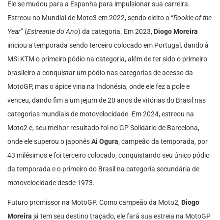
Ele se mudou para a Espanha para impulsionar sua carreira.
Estreou no Mundial de Moto3 em 2022, sendo eleito o “
Rookie of the
Year
” (
Estreante do Ano
) da categoria. Em 2023,
Diogo Moreira
iniciou a temporada sendo terceiro colocado em Portugal, dando à
MSi KTM o primeiro pódio na categoria, além de ter sido o primeiro
brasileiro a conquistar um pódio nas categorias de acesso da
MotoGP, mas o ápice viria na Indonésia, onde ele fez a pole e
venceu, dando fim a um jejum de 20 anos de vitórias do Brasil nas
categorias mundiais de motovelocidade. Em 2024, estreou na
Moto2 e, seu melhor resultado foi no GP Solidário de Barcelona,
onde ele superou o japonês
Ai Ogura
, campeão da temporada, por
43 milésimos e foi terceiro colocado, conquistando seu único pódio
da temporada e o primeiro do Brasil na categoria secundária de
motovelocidade desde 1973.
Futuro promissor na MotoGP. Como campeão da Moto2,
Diogo
Moreira
já tem seu destino traçado, ele fará sua estreia na MotoGP