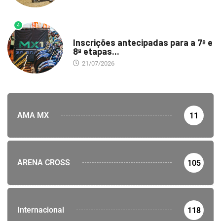
4
DESTAQUE
Inscrições antecipadas para a 7ª e
8ª etapas...
21/07/2026
AMA MX
11
ARENA CROSS
105
Internacional
118