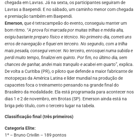
chegada em Lavras. Já na sexta, os participantes seguiram de
Lavras a Baependi. E no sábado, um caminho menor com chegada
e premiação também em Baependi.
Emerson
, que é tetracampeão do evento, conseguiu manter um
bom ritmo. “
A prova foi marcada por muitas trilhas e média alta,
exigiu bastante preparo físico e técnico. No primeiro dia, cometi uns
erros de navegação e fiquei em terceiro. No segundo, com a trilha
mais pesada, consegui vencer. No terceiro, enrosquei numa subida e
perdi muito tempo, finalizei em quinto. Por fim, no último dia, sem
chances de ganhar, andei mais tranquilo e acabei em quarto
”, explica.
De volta a Curitiba (PR), o piloto que defende a maior fabricante de
motopeças da América Latina e líder mundial na produção de
capacetes foca o treinamento pensando na grande final do
Brasileiro da modalidade. Ela está programada para acontecer nos
dias 1 e 2 de novembro, em Brotas (SP). Emerson ainda está na
briga pelo título, com o terceiro lugar na tabela.
Classificação final (três primeiros)
Categoria Elite:
1º – Bruno Crivilin – 189 pontos