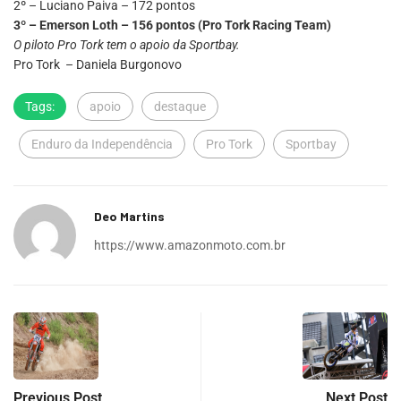
2º – Luciano Paiva – 172 pontos
3º – Emerson Loth – 156 pontos (Pro Tork Racing Team)
O piloto Pro Tork tem o apoio da Sportbay.
Pro Tork – Daniela Burgonovo
Tags:
apoio
destaque
Enduro da Independência
Pro Tork
Sportbay
Deo Martins
https://www.amazonmoto.com.br
Previous Post
Next Post