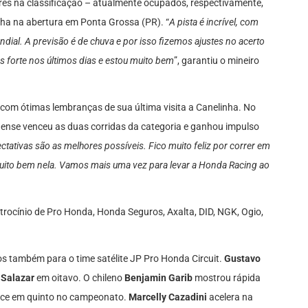
ares na classificação – atualmente ocupados, respectivamente,
nha na abertura em Ponta Grossa (PR). “
A pista é incrível, com
ndial. A previsão é de chuva e por isso fizemos ajustes no acerto
forte nos últimos dias e estou muito bem
”, garantiu o mineiro
 com ótimas lembranças de sua última visita a Canelinha. No
rinense venceu as duas corridas da categoria e ganhou impulso
ctativas são as melhores possíveis. Fico muito feliz por correr em
muito bem nela. Vamos mais uma vez para levar a Honda Racing ao
rocínio de Pro Honda, Honda Seguros, Axalta, DID, NGK, Ogio,
os também para o time satélite JP Pro Honda Circuit.
Gustavo
 Salazar
em oitavo. O chileno
Benjamin Garib
mostrou rápida
ece em quinto no campeonato.
Marcelly Cazadini
acelera na