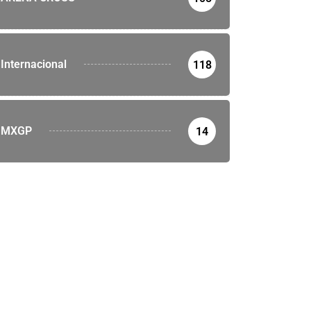
Internacional
118
MXGP
14