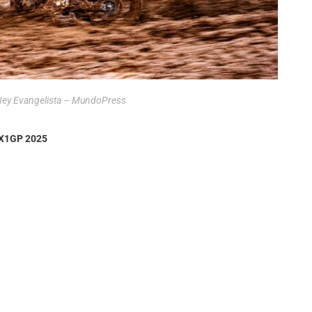
Ney Evangelista – MundoPress
MX1GP 2025