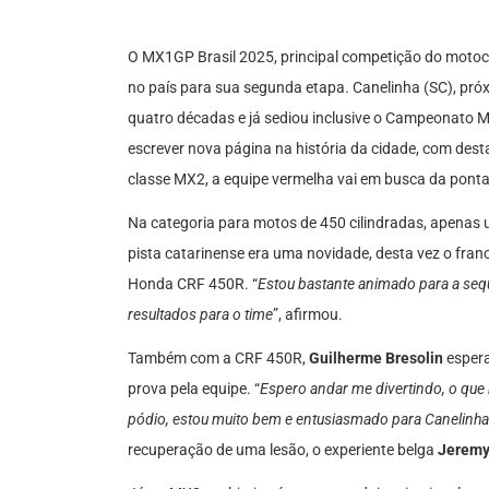
O MX1GP Brasil 2025, principal competição do motocr
no país para sua segunda etapa. Canelinha (SC), pró
quatro décadas e já sediou inclusive o Campeonato M
escrever nova página na história da cidade, com des
classe MX2, a equipe vermelha vai em busca da pont
Na categoria para motos de 450 cilindradas, apenas
pista catarinense era uma novidade, desta vez o fra
Honda CRF 450R. “
Estou bastante animado para a se
resultados para o time
”, afirmou.
Também com a CRF 450R,
Guilherme Bresolin
espera
prova pela equipe. “
Espero andar me divertindo, o que
pódio, estou muito bem e entusiasmado para Canelinha
recuperação de uma lesão, o experiente belga
Jeremy