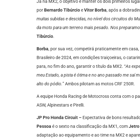
Já na MX2, o objetivo é manter os dois primeiros lug
por
Bernardo Tibúrcio
e
Vitor Borba
, após a dobradi
muitas subidas e descidas, no nível dos circuitos do Mu
da moto para um terreno mais pesado. Nos preparamos 
Tibúrcio
.
Borba
, por sua vez, competirá praticamente em casa,
Brasileiro de 2024, em condições traiçoeiras, o cata
para, no fim do ano, garantir o título da MX2. “
As expe
meu Estado, a pista é ótima e no ano passado me saí 
alto do pódio.
” Ambos pilotam as motos CRF 250R.
A equipe Honda Racing de Motocross conta com o pat
ASW, Alpinestars e Pirelli.
JP Pro Honda Circuit –
Expectativa de bons resultad
Pessoa
é o sexto na classificação da MX1, com
Jetro
adaptação ao equipamento e ao time na MX2 e apar