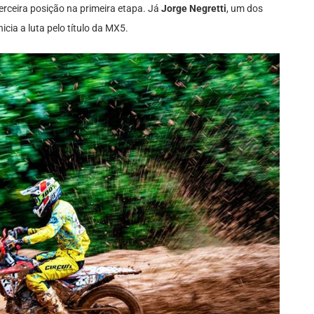
erceira posição na primeira etapa. Já
Jorge Negretti
, um dos
icia a luta pelo título da MX5.