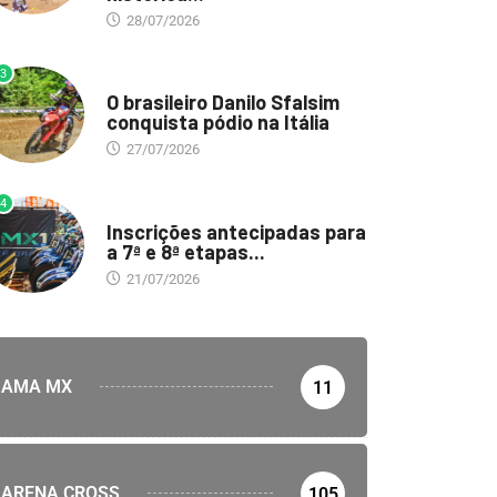
28/07/2026
3
DESTAQUE
O brasileiro Danilo Sfalsim
conquista pódio na Itália
27/07/2026
4
DESTAQUE
Inscrições antecipadas para
a 7ª e 8ª etapas...
21/07/2026
AMA MX
11
ARENA CROSS
105