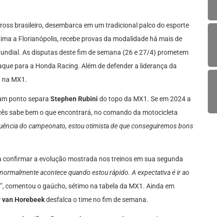
oss brasileiro, desembarca em um tradicional palco do esporte
xima a Florianópolis, recebe provas da modalidade há mais de
undial. As disputas deste fim de semana (26 e 27/4) prometem
taque para a Honda Racing. Além de defender a liderança da
a na MX1.
 um ponto separa
Stephen Rubini
do topo da MX1. Se em 2024 a
ncês sabe bem o que encontrará, no comando da motocicleta
quência do campeonato, estou otimista de que conseguiremos bons
 confirmar a evolução mostrada nos treinos em sua segunda
 normalmente acontece quando estou rápido. A expectativa é ir ao
”, comentou o gaúcho, sétimo na tabela da MX1. Ainda em
 van Horebeek
desfalca o time no fim de semana.