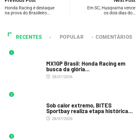
Previous Post
Next Post
Honda Racing é destaque
Em SC, Husqvarna vence
na prova do Brasileiro…
os dois dias do…
RECENTES
POPULAR
COMENTÁRIOS
1
DESTAQUE
MX1GP Brasil: Honda Racing em
busca da glória...
28/07/2026
2
DESTAQUE
Sob calor extremo, BITES
Sportbay realiza etapa histórica...
28/07/2026
3