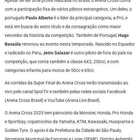
Apesar de ser uma prova realizada no Brasil, o Arena Cross conta
com a participação fixa de vários pilotos estrangeiros. Um deles, o
português
Paulo Alberto
é o líder da principal categoria, a Pró, e
está em busca do sexto título e da consagração como maior
vencedor da história da competição. Também de Portugal,
Hugo
Basaúla
retornou ao evento nesta temporada. Nascido no Equador
e radicado no Peru,
Jetro Salazar
é outro piloto de fora do país na
competição, que conta também a classe AX2, 250cc, e com
categorias infantis para motos de 50cc e 65cc.
As corridas da Super Final do Arena Cross terão transmissão ao
vivo pelo canal SporTV e também pelas redes sociais Facebook
(Arena Cross Brasil) e YouTube (
Arena Live Brasil
).
O Arena Cross 2023 tem patrocínio da Monster, Honda, Pro Honda
e Sportbay; copatrocínio da Yamaha, KTM, Kawasaki, Husqvarna e
Golden Tyre. O apoio é da Prefeitura da Cidade de São Paulo,
Secretaria Municipal de Esportes e Lazer (SEME), Distrito Anhembi,