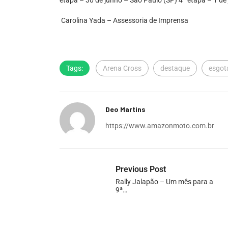
etapa – 30 de junho – São Paulo (SP) 4ª etapa – 1 de
Carolina Yada – Assessoria de Imprensa
Tags:
Arena Cross
destaque
esgo
Deo Martins
https://www.amazonmoto.com.br
Previous Post
Rally Jalapão – Um mês para a
9ª…