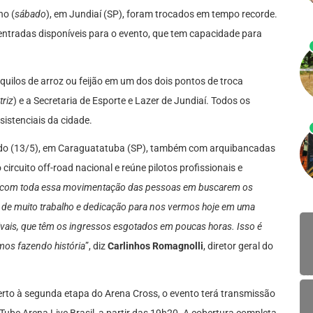
ho (
sábado
), em Jundiaí (SP), foram trocados em tempo recorde.
entradas disponíveis para o evento, que tem capacidade para
quilos de arroz ou feijão em um dos dois pontos de troca
riz
) e a Secretaria de Esporte e Lazer de Jundiaí. Todos os
istenciais da cidade.
do (13/5), em Caraguatatuba (SP), também com arquibancadas
ircuito off-road nacional e reúne pilotos profissionais e
s com toda essa movimentação das pessoas em buscarem os
 de muito trabalho e dedicação para nos vermos hoje em uma
vais, que têm os ingressos esgotados em poucas horas. Isso é
mos fazendo história
”, diz
Carlinhos Romagnolli
, diretor geral do
erto à segunda etapa do Arena Cross, o evento terá transmissão