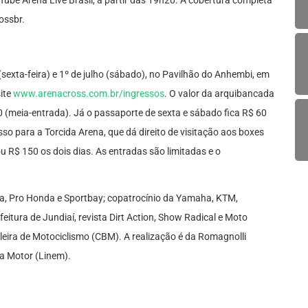
uTube Arena Live Brasil, a partir das 19h20. A cobertura completa
ossbr.
(sexta-feira) e 1º de julho (sábado), no Pavilhão do Anhembi, em
ite
www.arenacross.com.br/ingressos
. O valor da arquibancada
 20 (meia-entrada). Já o passaporte de sexta e sábado fica R$ 60
so para a Torcida Arena, que dá direito de visitação aos boxes
u R$ 150 os dois dias. As entradas são limitadas e o
a, Pro Honda e Sportbay; copatrocínio da Yamaha, KTM,
itura de Jundiaí, revista Dirt Action, Show Radical e Moto
leira de Motociclismo (CBM). A realização é da Romagnolli
a Motor (Linem).