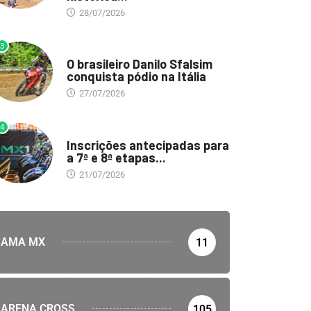
28/07/2026
3
DESTAQUE
O brasileiro Danilo Sfalsim
conquista pódio na Itália
27/07/2026
4
DESTAQUE
Inscrições antecipadas para
a 7ª e 8ª etapas...
21/07/2026
AMA MX
11
ARENA CROSS
105