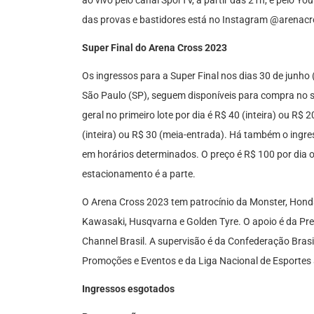
ao vivo pelo canal SporTV, a partir das 21h, e pelo Yo
das provas e bastidores está no Instagram @arenacr
Super Final do Arena Cross 2023
Os ingressos para a Super Final nos dias 30 de junho 
São Paulo (SP), seguem disponíveis para compra no s
geral no primeiro lote por dia é R$ 40 (inteira) ou R$
(inteira) ou R$ 30 (meia-entrada). Há também o ingres
em horários determinados. O preço é R$ 100 por dia o
estacionamento é a parte.
O Arena Cross 2023 tem patrocínio da Monster, Hond
Kawasaki, Husqvarna e Golden Tyre. O apoio é da Prefe
Channel Brasil. A supervisão é da Confederação Brasi
Promoções e Eventos e da Liga Nacional de Esportes 
Ingressos esgotados