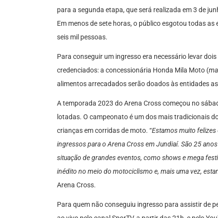
para a segunda etapa, que será realizada em 3 de jun
Em menos de sete horas, o público esgotou todas as 
seis mil pessoas.
Para conseguir um ingresso era necessário levar dois 
credenciados: a concessionária Honda Mila Moto (
mat
alimentos arrecadados serão doados às entidades ass
A temporada 2023 do Arena Cross começou no sába
lotadas. O campeonato é um dos mais tradicionais do c
crianças em corridas de moto. “
Estamos muito felize
ingressos para o Arena Cross em Jundiaí. São 25 anos
situação de grandes eventos, como shows e mega festi
inédito no meio do motociclismo e, mais uma vez, esta
Arena Cross.
Para quem não conseguiu ingresso para assistir de p