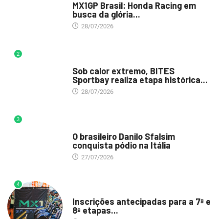
MX1GP Brasil: Honda Racing em
busca da glória...
28/07/2026
2
DESTAQUE
Sob calor extremo, BITES
Sportbay realiza etapa histórica...
28/07/2026
3
DESTAQUE
O brasileiro Danilo Sfalsim
conquista pódio na Itália
27/07/2026
4
DESTAQUE
Inscrições antecipadas para a 7ª e
8ª etapas...