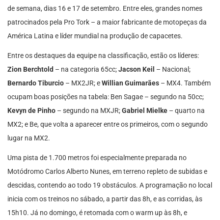
de semana, dias 16 e 17 de setembro. Entre eles, grandes nomes
patrocinados pela Pro Tork – a maior fabricante de motopeças da
América Latina e líder mundial na produção de capacetes.
Entre os destaques da equipe na classificação, estão os líderes:
Zion Berchtold
– na categoria 65cc;
Jacson Keil
– Nacional;
Bernardo Tiburcio
– MX2JR; e
Willian Guimarães
– MX4. Também
ocupam boas posições na tabela: Ben Sagae – segundo na 50cc;
Kevyn de Pinho
– segundo na MXJR;
Gabriel Mielke
– quarto na
MX2; e Be, que volta a aparecer entre os primeiros, com o segundo
lugar na MX2.
Uma pista de 1.700 metros foi especialmente preparada no
Motódromo Carlos Alberto Nunes, em terreno repleto de subidas e
descidas, contendo ao todo 19 obstáculos. A programação no local
inicia com os treinos no sábado, a partir das 8h, e as corridas, às
15h10. Já no domingo, é retomada com o warm up às 8h, e