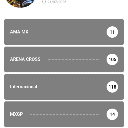
21/07/2026
AMA MX
11
ARENA CROSS
105
Internacional
118
MXGP
14