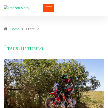
Home
11º título
TAGS :11º TÍTULO