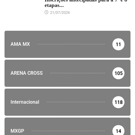
etapas...
21/07/2026
AMA MX
11
ARENA CROSS
105
Internacional
118
MXGP
14