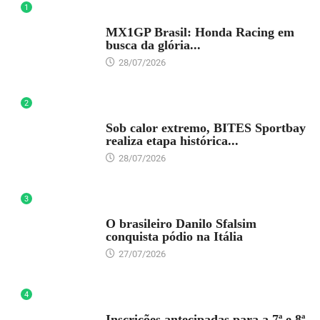
1
DESTAQUE
MX1GP Brasil: Honda Racing em
busca da glória...
28/07/2026
2
DESTAQUE
Sob calor extremo, BITES Sportbay
realiza etapa histórica...
28/07/2026
3
DESTAQUE
O brasileiro Danilo Sfalsim
conquista pódio na Itália
27/07/2026
4
DESTAQUE
Inscrições antecipadas para a 7ª e 8ª