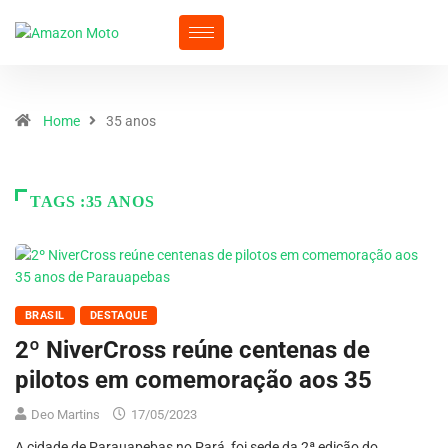
Home
35 anos
TAGS :35 ANOS
BRASIL
DESTAQUE
2º NiverCross reúne centenas de
pilotos em comemoração aos 35
Deo Martins
17/05/2023
A cidade de Parauapebas no Pará, foi sede da 2ª edição do