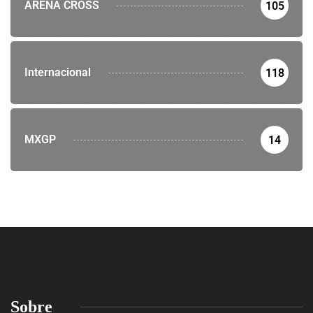
ARENA CROSS
105
Internacional
118
MXGP
14
Sobre