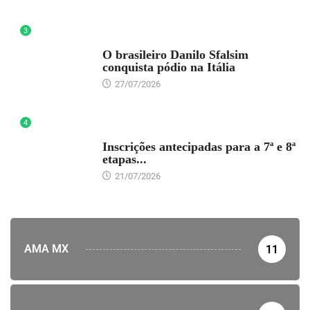
3
DESTAQUE
O brasileiro Danilo Sfalsim
conquista pódio na Itália
27/07/2026
4
DESTAQUE
Inscrições antecipadas para a 7ª e 8ª
etapas...
21/07/2026
AMA MX
11