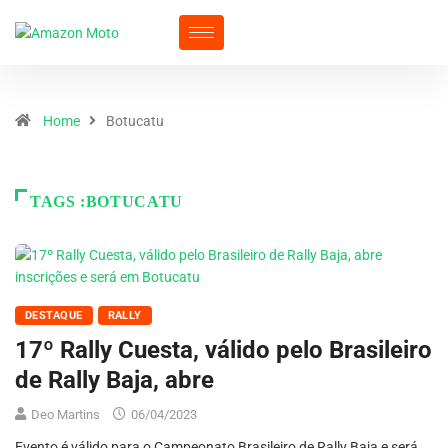
Home
Botucatu
TAGS :BOTUCATU
DESTAQUE
RALLY
17º Rally Cuesta, válido pelo Brasileiro
de Rally Baja, abre
Deo Martins
06/04/2023
Evento é válido para o Campeonato Brasileiro de Rally Baja e será