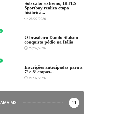
Sob calor extremo, BITES
Sportbay realiza etapa
histórica...
28/07/2026
3
DESTAQUE
O brasileiro Danilo Sfalsim
conquista pódio na Itália
27/07/2026
4
DESTAQUE
Inscrições antecipadas para a
7ª e 8ª etapas...
21/07/2026
AMA MX
11