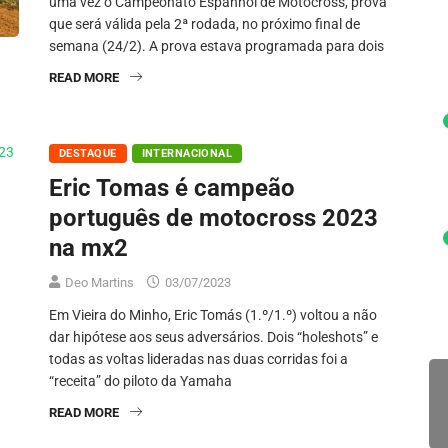
uma vez o Campeonato Espanhol de Motocross, prova
que será válida pela 2ª rodada, no próximo final de
semana (24/2). A prova estava programada para dois
READ MORE
DESTAQUE
INTERNACIONAL
Eric Tomas é campeão
português de motocross 2023
na mx2
Deo Martins
03/07/2023
Em Vieira do Minho, Eric Tomás (1.º/1.º) voltou a não
dar hipótese aos seus adversários. Dois “holeshots” e
todas as voltas lideradas nas duas corridas foi a
“receita” do piloto da Yamaha
READ MORE