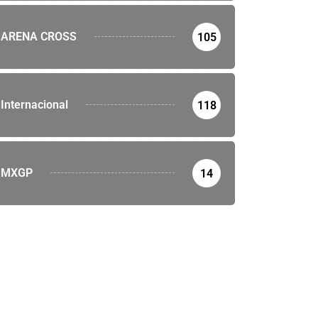
ARENA CROSS
105
Internacional
118
MXGP
14