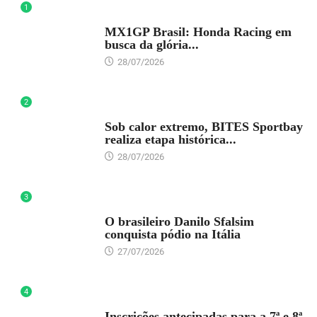
1
DESTAQUE
MX1GP Brasil: Honda Racing em
busca da glória...
28/07/2026
2
DESTAQUE
Sob calor extremo, BITES Sportbay
realiza etapa histórica...
28/07/2026
3
DESTAQUE
O brasileiro Danilo Sfalsim
conquista pódio na Itália
27/07/2026
4
DESTAQUE
Inscrições antecipadas para a 7ª e 8ª