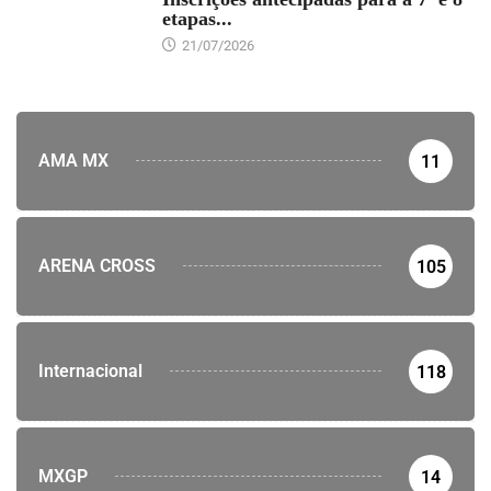
etapas...
21/07/2026
AMA MX
11
ARENA CROSS
105
Internacional
118
MXGP
14