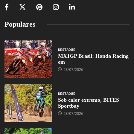
Populares
DESTAQUE
MX1GP Brasil: Honda Racing
em
28/07/2026
DESTAQUE
Sob calor extremo, BITES
Sportbay
28/07/2026