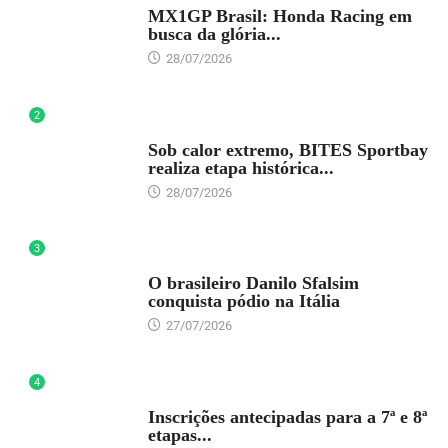
MX1GP Brasil: Honda Racing em
busca da glória...
28/07/2026
2
DESTAQUE
Sob calor extremo, BITES Sportbay
realiza etapa histórica...
28/07/2026
3
DESTAQUE
O brasileiro Danilo Sfalsim
conquista pódio na Itália
27/07/2026
4
DESTAQUE
Inscrições antecipadas para a 7ª e 8ª
etapas...