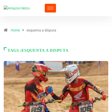
Home
esquenta a disputa
TAGS :ESQUENTA A DISPUTA