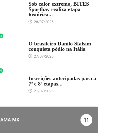
Sob calor extremo, BITES
Sportbay realiza etapa
histórica...
28/07/2026
3
DESTAQUE
O brasileiro Danilo Sfalsim
conquista pódio na Itália
27/07/2026
4
DESTAQUE
Inscrições antecipadas para a
7ª e 8ª etapas...
21/07/2026
AMA MX
11