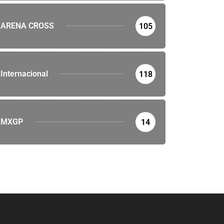
ARENA CROSS
105
Internacional
118
MXGP
14