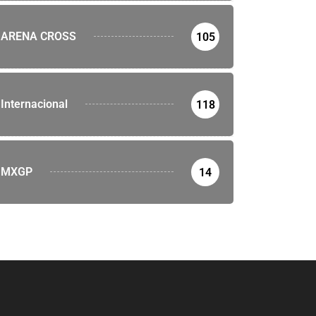
ARENA CROSS
105
Internacional
118
MXGP
14