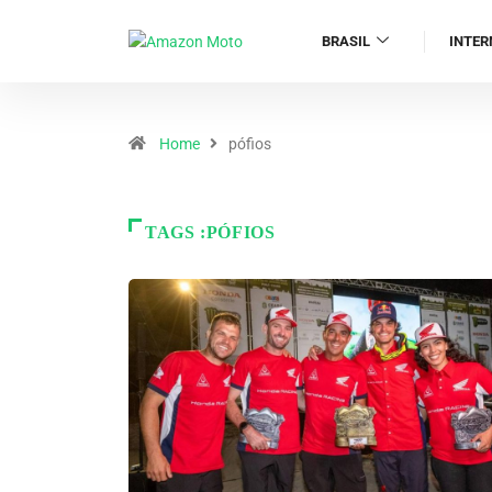
BRASIL
INTER
Home
pófios
TAGS :PÓFIOS