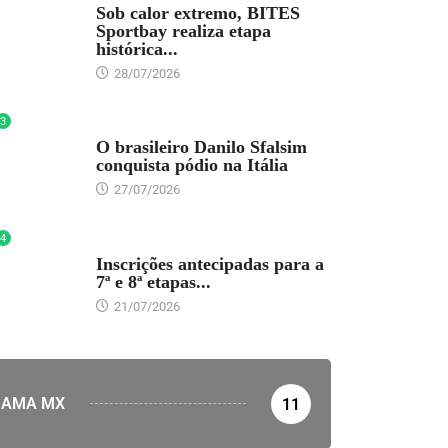
Sob calor extremo, BITES
Sportbay realiza etapa
histórica...
28/07/2026
3
DESTAQUE
O brasileiro Danilo Sfalsim
conquista pódio na Itália
27/07/2026
4
DESTAQUE
Inscrições antecipadas para a
7ª e 8ª etapas...
21/07/2026
AMA MX
11