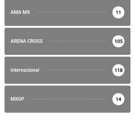
AMA MX
11
ARENA CROSS
105
Internacional
118
MXGP
14