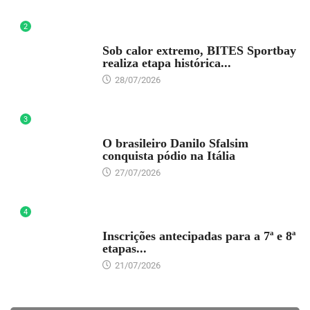
2
DESTAQUE
Sob calor extremo, BITES Sportbay
realiza etapa histórica...
28/07/2026
3
DESTAQUE
O brasileiro Danilo Sfalsim
conquista pódio na Itália
27/07/2026
4
DESTAQUE
Inscrições antecipadas para a 7ª e 8ª
etapas...
21/07/2026