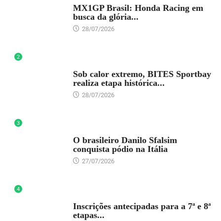
MX1GP Brasil: Honda Racing em
busca da glória...
28/07/2026
2
DESTAQUE
Sob calor extremo, BITES Sportbay
realiza etapa histórica...
28/07/2026
3
DESTAQUE
O brasileiro Danilo Sfalsim
conquista pódio na Itália
27/07/2026
4
DESTAQUE
Inscrições antecipadas para a 7ª e 8ª
etapas...