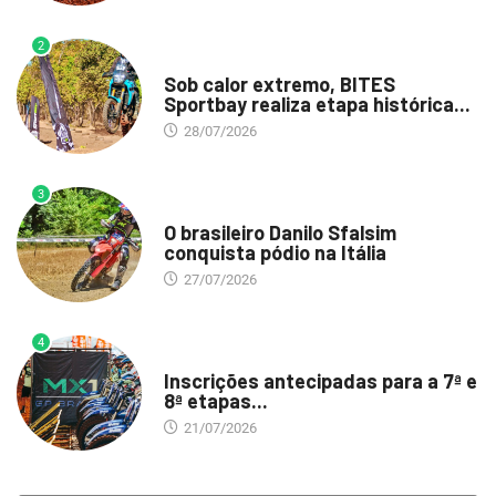
2
DESTAQUE
Sob calor extremo, BITES
Sportbay realiza etapa histórica...
28/07/2026
3
DESTAQUE
O brasileiro Danilo Sfalsim
conquista pódio na Itália
27/07/2026
4
DESTAQUE
Inscrições antecipadas para a 7ª e
8ª etapas...
21/07/2026