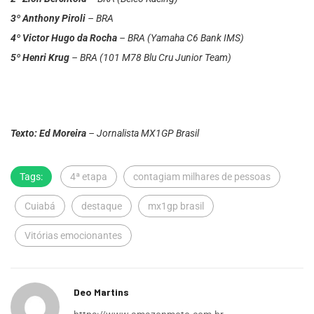
3º Anthony Piroli
– BRA
4º Victor Hugo da Rocha
– BRA (Yamaha C6 Bank IMS)
5º Henri Krug
– BRA (101 M78 Blu Cru Junior Team)
Texto: Ed Moreira
– Jornalista MX1GP Brasil
Tags:
4ª etapa
contagiam milhares de pessoas
Cuiabá
destaque
mx1gp brasil
Vitórias emocionantes
Deo Martins