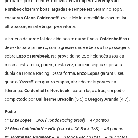
pelotão – por diferentes motivos.
Enzo Lopes
e
Jeremy Van
Horebeek
fizeram boas largadas e sempre estiveram no Top 3,
enquanto
Glenn Coldenhoff
teve início intermediário e acumulou
ultrapassagem até brigar pela vitória.
A bateria da tarde foi decidida nos minutos finais.
Coldenhoff
saiu
de sexto para primeiro, com agressividade e belas ultrapassagens
sobre
Enzo
e
Horebeek
. Na prova da noite, o holandês usou da
mesma estratégia, porém, desta vez, não conseguiu superar a
dupla da Honda Racing. Desta forma,
Enzo Lopes
garantiu seu
quarto “
Overall
” em quatro etapas, abrindo mais pontos na
liderança.
Coldenhoff
e
Horebeek
ficaram logo atrás, em pódio
completado por
Guilherme Bresolin
(5-5) e
Gregory Aranda
(4-7).
Pódio
1º Enzo Lopes –
BRA (Honda Racing Brasil) – 47 pontos
2º Glenn Coldenhoff –
HOL (Yamaha C6 Bank IMS) – 45 pontos
3º Jeremy van Horebeek –
BEL (Honda Racing Brasil) – 40 pontos