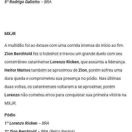
5º Rodrigo Galiotto
– BRA
MXJR
A multidão foi ao êxtase com uma corrida intensa do início ao fim.
Zion Berchtold
fez o holeshot e travou um grande duelo com seu
conterrâneo catarinense
Lorenzo Ricken
, que assumiu a liderança.
Heitor Mattos
também se aproximou de
Zion
, porém sofreu uma
dura queda e comprometeu sua presença no pódio. Nas últimas
duas voltas, os catarinenses voltaram a se aproximar, porém
Lorenzo
não cometeu erros para conquistar sua primeira vitória na
MXJR.
Pódio
1º Lorenzo Ricken
– BRA
2º Zion Berchtold
– BRA (Belco Racing)