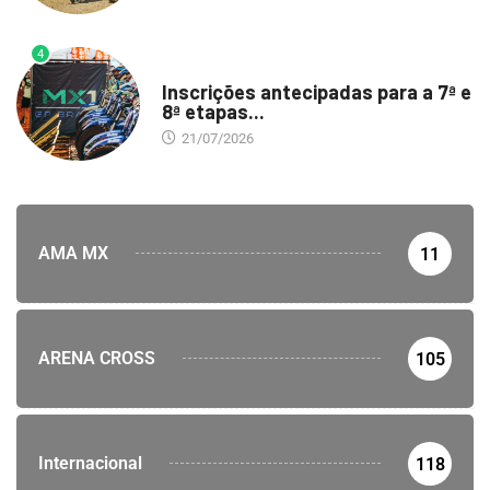
4
DESTAQUE
Inscrições antecipadas para a 7ª e
8ª etapas...
21/07/2026
AMA MX
11
ARENA CROSS
105
Internacional
118