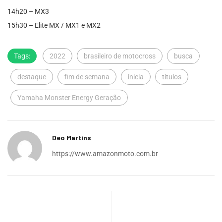
14h20 – MX3
15h30 – Elite MX / MX1 e MX2
Tags:
2022
brasileiro de motocross
busca
destaque
fim de semana
inicia
títulos
Yamaha Monster Energy Geração
Deo Martins
https://www.amazonmoto.com.br