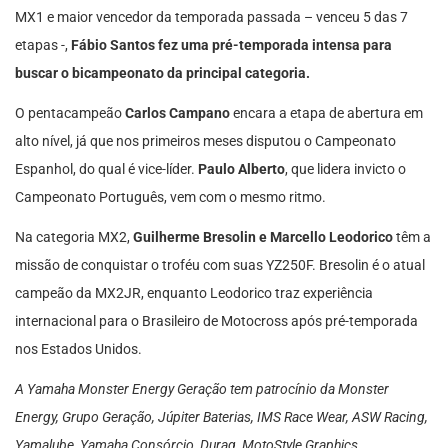
MX1 e maior vencedor da temporada passada – venceu 5 das 7
etapas -,
Fábio Santos fez uma pré-temporada intensa para
buscar o bicampeonato da principal categoria.
O pentacampeão
Carlos Campano
encara a etapa de abertura em
alto nível, já que nos primeiros meses disputou o Campeonato
Espanhol, do qual é vice-líder.
Paulo Alberto
, que lidera invicto o
Campeonato Português, vem com o mesmo ritmo.
Na categoria MX2,
Guilherme Bresolin e Marcello Leodorico
têm a
missão de conquistar o troféu com suas YZ250F. Bresolin é o atual
campeão da MX2JR, enquanto Leodorico traz experiência
internacional para o Brasileiro de Motocross após pré-temporada
nos Estados Unidos.
A Yamaha Monster Energy Geração tem patrocínio da Monster
Energy, Grupo Geração, Júpiter Baterias, IMS Race Wear, ASW Racing,
Yamalube, Yamaha Consórcio, Durag, MotoStyle Graphics,