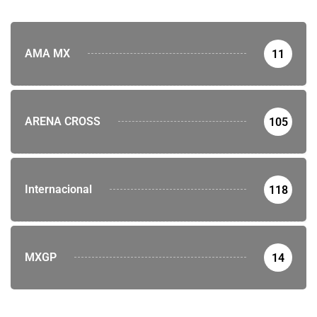
AMA MX
11
ARENA CROSS
105
Internacional
118
MXGP
14