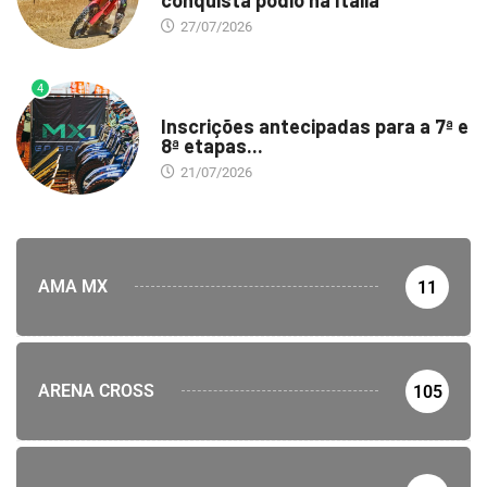
27/07/2026
4
DESTAQUE
Inscrições antecipadas para a 7ª e
8ª etapas...
21/07/2026
AMA MX
11
ARENA CROSS
105