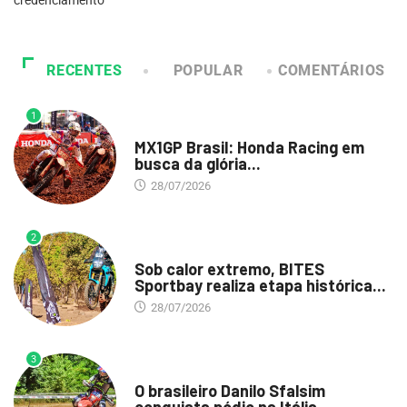
credenciamento
RECENTES
POPULAR
COMENTÁRIOS
1
DESTAQUE
MX1GP Brasil: Honda Racing em
busca da glória...
28/07/2026
2
DESTAQUE
Sob calor extremo, BITES
Sportbay realiza etapa histórica...
28/07/2026
3
DESTAQUE
O brasileiro Danilo Sfalsim
conquista pódio na Itália