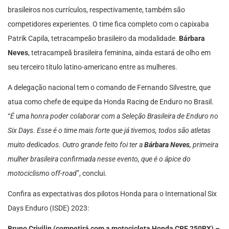
brasileiros nos currículos, respectivamente, também são
competidores experientes. O time fica completo com o capixaba
Patrik Capila, tetracampeão brasileiro da modalidade.
Bárbara
Neves
, tetracampeã brasileira feminina, ainda estará de olho em
seu terceiro título latino-americano entre as mulheres.
A delegação nacional tem o comando de Fernando Silvestre, que
atua como chefe de equipe da Honda Racing de Enduro no Brasil.
“
É uma honra poder colaborar com a Seleção Brasileira de Enduro no
Six Days. Esse é o time mais forte que já tivemos, todos são atletas
muito dedicados. Outro grande feito foi ter a
Bárbara Neves
, primeira
mulher brasileira confirmada nesse evento, que é o ápice do
motociclismo off-road
”, conclui.
Confira as expectativas dos pilotos Honda para o International Six
Days Enduro (ISDE) 2023:
Bruno Crivilin (competirá com a motocicleta Honda CRF 250RX) –