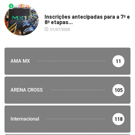
4
DESTAQUE
Inscrições antecipadas para a 7ª e
8ª etapas...
21/07/2026
AMA MX
11
ARENA CROSS
105
Internacional
118