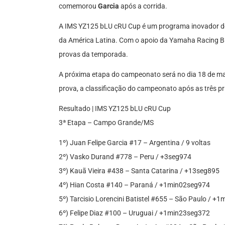
comemorou
Garcia
após a corrida.
A IMS YZ125 bLU cRU Cup é um programa inovador de 
da América Latina. Com o apoio da Yamaha Racing Br
provas da temporada.
A próxima etapa do campeonato será no dia 18 de mai
prova, a classificação do campeonato após as três pr
Resultado | IMS YZ125 bLU cRU Cup
3ª Etapa – Campo Grande/MS
1º) Juan Felipe Garcia #17 – Argentina / 9 voltas
2º) Vasko Durand #778 – Peru / +3seg974
3º) Kauã Vieira #438 – Santa Catarina / +13seg895
4º) Hian Costa #140 – Paraná / +1min02seg974
5º) Tarcisio Lorencini Batistel #655 – São Paulo / +
6º) Felipe Diaz #100 – Uruguai / +1min23seg372