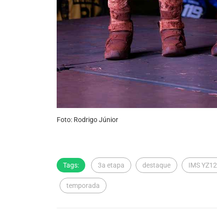
Foto: Rodrigo Júnior
Tags:
3a etapa
destaque
IMS YZ12
temporada