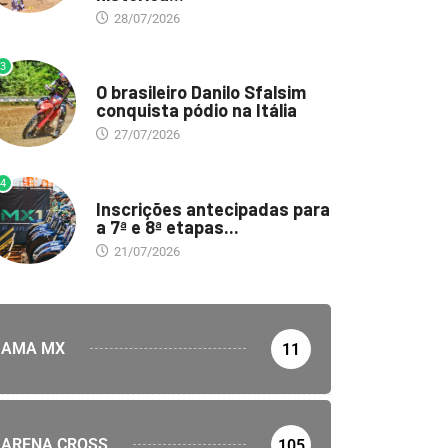
28/07/2026
3
DESTAQUE
O brasileiro Danilo Sfalsim
conquista pódio na Itália
27/07/2026
4
DESTAQUE
Inscrições antecipadas para
a 7ª e 8ª etapas...
21/07/2026
AMA MX
11
ARENA CROSS
105