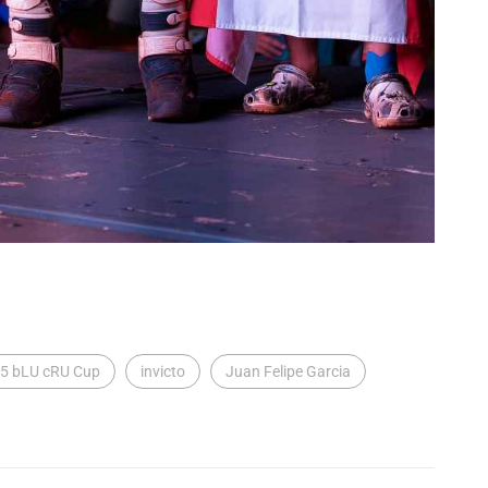
5 bLU cRU Cup
invicto
Juan Felipe Garcia