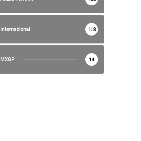
Internacional
118
MXGP
14