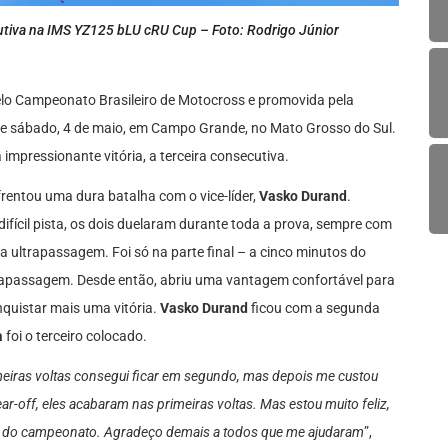
cutiva na IMS YZ125 bLU cRU Cup – Foto: Rodrigo Júnior
elo Campeonato Brasileiro de Motocross e promovida pela
ste sábado, 4 de maio, em Campo Grande, no Mato Grosso do Sul.
mpressionante vitória, a terceira consecutiva.
rentou uma dura batalha com o vice-líder,
Vasko Durand
.
ifícil pista, os dois duelaram durante toda a prova, sempre com
a ultrapassagem. Foi só na parte final – a cinco minutos do
trapassagem. Desde então, abriu uma vantagem confortável para
nquistar mais uma vitória.
Vasko Durand
ficou com a segunda
a
foi o terceiro colocado.
imeiras voltas consegui ficar em segundo, mas depois me custou
ar-off, eles acabaram nas primeiras voltas. Mas estou muito feliz,
ade do campeonato. Agradeço demais a todos que me ajudaram
”,