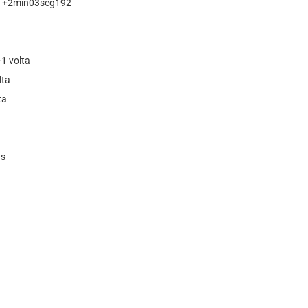
 / +2min03seg192
1 volta
lta
ta
as