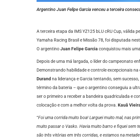
Argentino Juan Felipe Garcia venceu a terceira conse
A terceira etapa da IMS YZ125 bLU cRU Cup, válida p
Yamaha Racing Brasil e Missão 78, foi disputada ne
O argentino
Juan Felipe Garcia
conquistou mais uma i
Depois de uma má largada, o líder do campeonato enf
Demonstrando habilidade e controle excepcionais na d
Durand
na liderança e Garcia tentando, sem sucesso, 
término da bateria – que o argentino conseguiu a ul
ser o primeiro a receber a bandeira quadriculada e co
colocação e com a melhor volta da prova.
Kauã Vieir
“
Foi uma corrida muito boa! Larguei muito mal, nas pr
muito passar o Vasko. Havia muito barro e fiquei sem te
são três vitórias em três corridas, e estamos na met