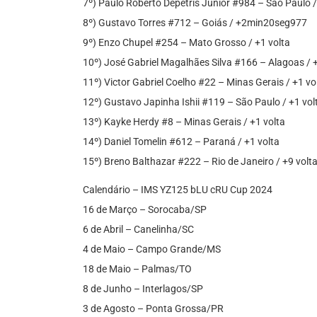
7º) Paulo Roberto Depetris Junior #984 – São Paulo
8º) Gustavo Torres #712 – Goiás / +2min20seg977
9º) Enzo Chupel #254 – Mato Grosso / +1 volta
10º) José Gabriel Magalhães Silva #166 – Alagoas / +
11º) Victor Gabriel Coelho #22 – Minas Gerais / +1 vo
12º) Gustavo Japinha Ishii #119 – São Paulo / +1 vol
13º) Kayke Herdy #8 – Minas Gerais / +1 volta
14º) Daniel Tomelin #612 – Paraná / +1 volta
15º) Breno Balthazar #222 – Rio de Janeiro / +9 volt
Calendário – IMS YZ125 bLU cRU Cup 2024
16 de Março – Sorocaba/SP
6 de Abril – Canelinha/SC
4 de Maio – Campo Grande/MS
18 de Maio – Palmas/TO
8 de Junho – Interlagos/SP
3 de Agosto – Ponta Grossa/PR