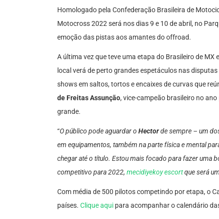
Homologado pela Confederação Brasileira de Motocic
Motocross 2022 será nos dias 9 e 10 de abril, no Parq
emoção das pistas aos amantes do offroad.
A última vez que teve uma etapa do Brasileiro de MX 
local verá de perto grandes espetáculos nas disputas 
shows em saltos, tortos e encaixes de curvas que re
de Freitas Assunção
, vice-campeão brasileiro no an
grande.
“
O público pode aguardar o
Hector
de sempre – um dos 
em equipamentos, também na parte física e mental para 
chegar até o título. Estou mais focado para fazer uma
competitivo para 2022,
mecidiyekoy escort
que será um
Com média de 500 pilotos competindo por etapa, o Ca
países.
Clique aqui
para acompanhar o calendário da