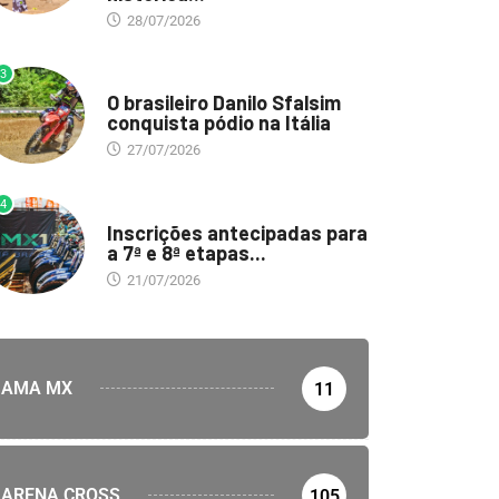
28/07/2026
3
DESTAQUE
O brasileiro Danilo Sfalsim
conquista pódio na Itália
27/07/2026
4
DESTAQUE
Inscrições antecipadas para
a 7ª e 8ª etapas...
21/07/2026
AMA MX
11
ARENA CROSS
105