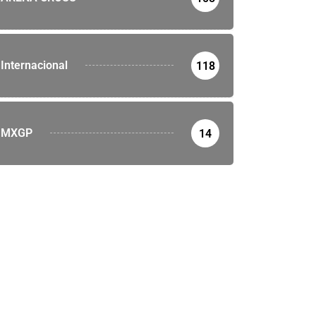
Internacional
118
MXGP
14