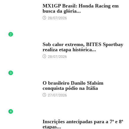
DESTAQUE
MX1GP Brasil: Honda Racing em
busca da glória...
28/07/2026
2
DESTAQUE
Sob calor extremo, BITES Sportbay
realiza etapa histórica...
28/07/2026
3
DESTAQUE
O brasileiro Danilo Sfalsim
conquista pódio na Itália
27/07/2026
4
DESTAQUE
Inscrições antecipadas para a 7ª e 8ª
etapas...