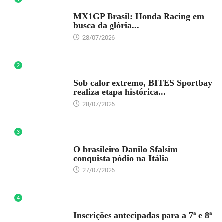
DESTAQUE
MX1GP Brasil: Honda Racing em
busca da glória...
28/07/2026
2
DESTAQUE
Sob calor extremo, BITES Sportbay
realiza etapa histórica...
28/07/2026
3
DESTAQUE
O brasileiro Danilo Sfalsim
conquista pódio na Itália
27/07/2026
4
DESTAQUE
Inscrições antecipadas para a 7ª e 8ª