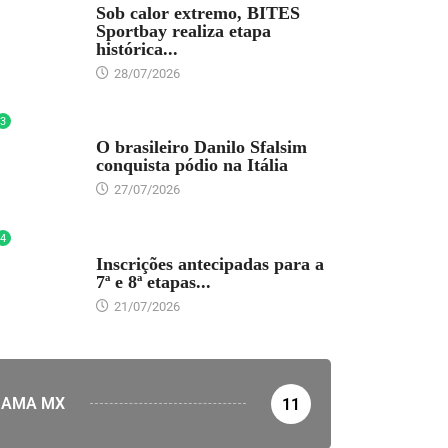
Sob calor extremo, BITES
Sportbay realiza etapa
histórica...
28/07/2026
3
DESTAQUE
O brasileiro Danilo Sfalsim
conquista pódio na Itália
27/07/2026
4
DESTAQUE
Inscrições antecipadas para a
7ª e 8ª etapas...
21/07/2026
AMA MX
11