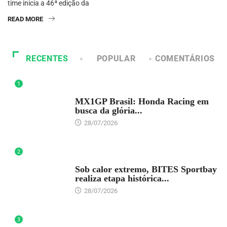
time inicia a 46ª edição da
READ MORE
RECENTES
POPULAR
COMENTÁRIOS
1
DESTAQUE
MX1GP Brasil: Honda Racing em
busca da glória...
28/07/2026
2
DESTAQUE
Sob calor extremo, BITES Sportbay
realiza etapa histórica...
28/07/2026
3