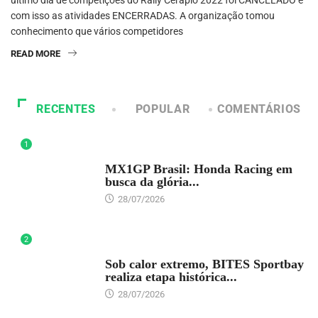
último dia de competições do Rally Cerapió 2022 foi CANCELADO e
com isso as atividades ENCERRADAS. A organização tomou
conhecimento que vários competidores
READ MORE
RECENTES
POPULAR
COMENTÁRIOS
1
DESTAQUE
MX1GP Brasil: Honda Racing em
busca da glória...
28/07/2026
2
DESTAQUE
Sob calor extremo, BITES Sportbay
realiza etapa histórica...
28/07/2026