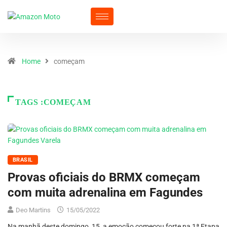
Home
começam
TAGS :COMEÇAM
BRASIL
Provas oficiais do BRMX começam
com muita adrenalina em Fagundes
Deo Martins
15/05/2022
Na manhã deste domingo, 15, a emoção começou forte na 1ª Etapa