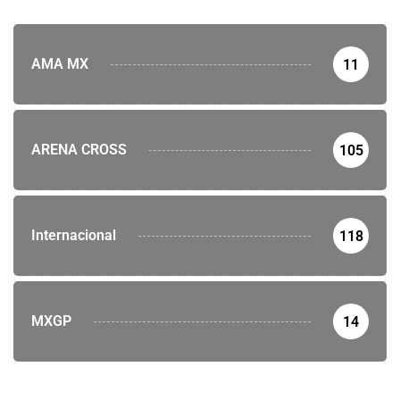
AMA MX
11
ARENA CROSS
105
Internacional
118
MXGP
14