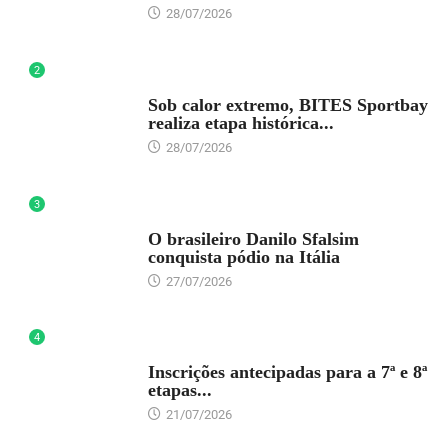
28/07/2026
2
DESTAQUE
Sob calor extremo, BITES Sportbay
realiza etapa histórica...
28/07/2026
3
DESTAQUE
O brasileiro Danilo Sfalsim
conquista pódio na Itália
27/07/2026
4
DESTAQUE
Inscrições antecipadas para a 7ª e 8ª
etapas...
21/07/2026