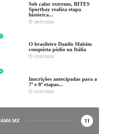
Sob calor extremo, BITES
Sportbay realiza etapa
histórica...
28/07/2026
3
DESTAQUE
O brasileiro Danilo Sfalsim
conquista pódio na Itália
27/07/2026
4
DESTAQUE
Inscrições antecipadas para a
7ª e 8ª etapas...
21/07/2026
AMA MX
11