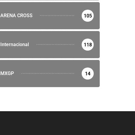
ARENA CROSS
105
Internacional
118
MXGP
14