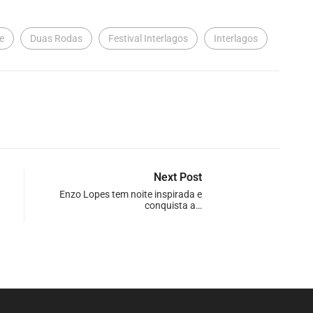
e
Duas Rodas
Festival Interlagos
Interlagos
Next Post
Enzo Lopes tem noite inspirada e
conquista a…