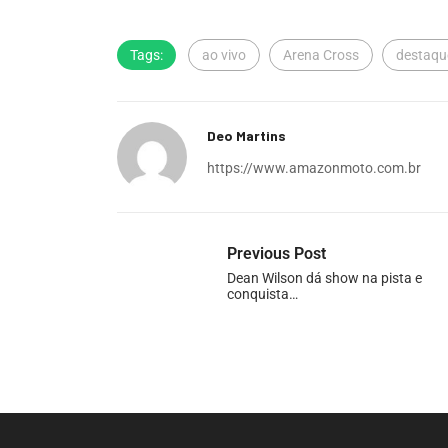
Tags:
ao vivo
Arena Cross
destaqu
Deo Martins
https://www.amazonmoto.com.br
Previous Post
Dean Wilson dá show na pista e
conquista…