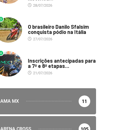
28/07/2026
3
DESTAQUE
O brasileiro Danilo Sfalsim
conquista pódio na Itália
27/07/2026
4
DESTAQUE
Inscrições antecipadas para
a 7ª e 8ª etapas...
21/07/2026
AMA MX
11
ARENA CROSS
105