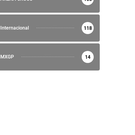
Internacional
118
MXGP
14