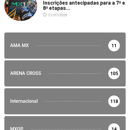
Inscrições antecipadas para a 7ª e
8ª etapas...
21/07/2026
AMA MX
11
ARENA CROSS
105
Internacional
118
MXGP
14