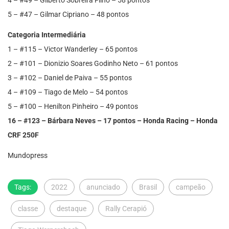
4 – #49 – Gilberto Sobreira Filho – 58 pontos
5 – #47 – Gilmar Cipriano – 48 pontos
Categoria Intermediária
1 – #115 – Victor Wanderley – 65 pontos
2 – #101 – Dionizio Soares Godinho Neto – 61 pontos
3 – #102 – Daniel de Paiva – 55 pontos
4 – #109 – Tiago de Melo – 54 pontos
5 – #100 – Henilton Pinheiro – 49 pontos
16 – #123 – Bárbara Neves – 17 pontos – Honda Racing – Honda
CRF 250F
Mundopress
Tags:
2022
anunciado
Brasil
campeão
classe
destaque
Rally Cerapió