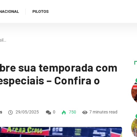
NACIONAL
PILOTOS
sil…
 abre sua temporada com
speciais – Confira o
ns
29/05/2025
0
750
7 minutes read