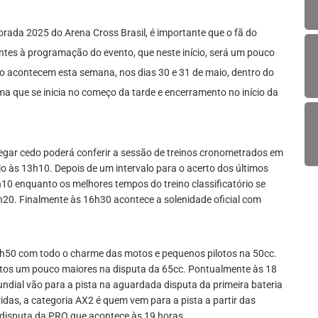
orada 2025 do Arena Cross Brasil, é importante que o fã do
tes à programação do evento, que neste início, será um pouco
no acontecem esta semana, nos dias 30 e 31 de maio, dentro do
 que se inicia no começo da tarde e encerramento no início da
egar cedo poderá conferir a sessão de treinos cronometrados em
io às 13h10. Depois de um intervalo para o acerto dos últimos
h10 enquanto os melhores tempos do treino classificatório se
20. Finalmente às 16h30 acontece a solenidade oficial com
h50 com todo o charme das motos e pequenos pilotos na 50cc.
lotos um pouco maiores na disputa da 65cc. Pontualmente às 18
ndial vão para a pista na aguardada disputa da primeira bateria
idas, a categoria AX2 é quem vem para a pista a partir das
 disputa da PRO que acontece às 19 horas.