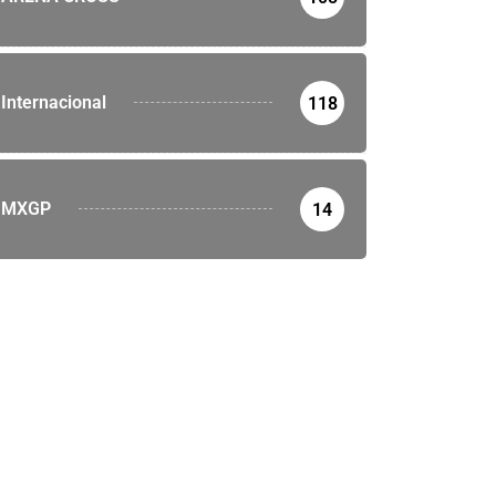
Internacional
118
MXGP
14