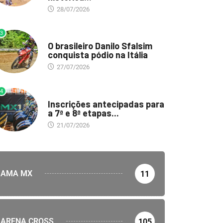
28/07/2026
3
DESTAQUE
O brasileiro Danilo Sfalsim
conquista pódio na Itália
27/07/2026
4
DESTAQUE
Inscrições antecipadas para
a 7ª e 8ª etapas...
21/07/2026
AMA MX
11
ARENA CROSS
105