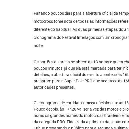
Faltando poucos dias para a abertura oficial da temp
motocross tome nota de todas as informações referen
diferente do habitual. As duas primeiras etapas do a
cronograma do Festival Interlagos com um cronograma
noite.
Os portões da arena se abrem às 13 horas e quem ch
poucos minutos, já que ela está marcada para ter iníc
detalhes, a abertura oficial do evento acontece às 16
preparam para a Super Pole PRO que acontece às 16h
autoridades presentes.
O cronograma de corridas começa oficialmente às 16
Pouco depois, às 17h20 vai ser a vez das motos e pi
horas os grandes nomes do motocross brasileiro e mu
da categoria PRO. Finalizada a primeira das duas corr
18h30 preparando o público para a segunda e última