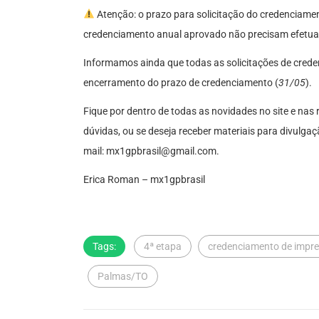
Atenção: o prazo para solicitação do credenciament
credenciamento anual aprovado não precisam efetuar
Informamos ainda que todas as solicitações de cred
encerramento do prazo de credenciamento (
31/05
).
Fique por dentro de todas as novidades no site e nas 
dúvidas, ou se deseja receber materiais para divulgaç
mail:
mx1gpbrasil@gmail.com
.
Erica Roman – mx1gpbrasil
Tags:
4ª etapa
credenciamento de impr
Palmas/TO