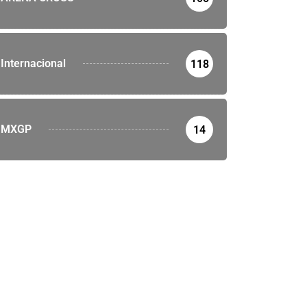
Internacional
118
MXGP
14