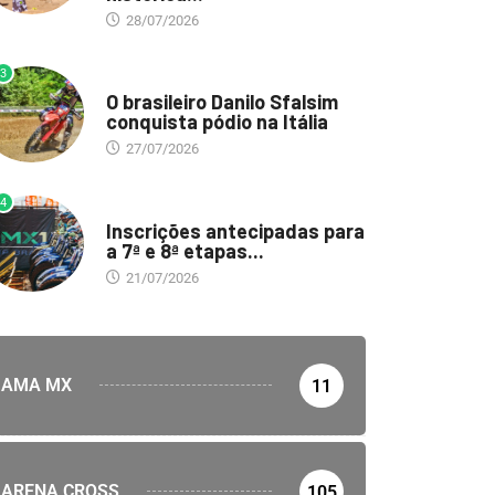
28/07/2026
3
DESTAQUE
O brasileiro Danilo Sfalsim
conquista pódio na Itália
27/07/2026
4
DESTAQUE
Inscrições antecipadas para
a 7ª e 8ª etapas...
21/07/2026
AMA MX
11
ARENA CROSS
105