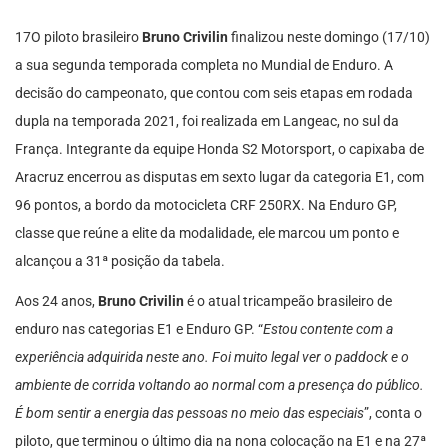
17O piloto brasileiro
Bruno Crivilin
finalizou neste domingo (17/10)
a sua segunda temporada completa no Mundial de Enduro. A
decisão do campeonato, que contou com seis etapas em rodada
dupla na temporada 2021, foi realizada em Langeac, no sul da
França. Integrante da equipe Honda S2 Motorsport, o capixaba de
Aracruz encerrou as disputas em sexto lugar da categoria E1, com
96 pontos, a bordo da motocicleta CRF 250RX. Na Enduro GP,
classe que reúne a elite da modalidade, ele marcou um ponto e
alcançou a 31ª posição da tabela.
Aos 24 anos,
Bruno Crivilin
é o atual tricampeão brasileiro de
enduro nas categorias E1 e Enduro GP. “
Estou contente com a
experiência adquirida neste ano. Foi muito legal ver o paddock e o
ambiente de corrida voltando ao normal com a presença do público.
É bom sentir a energia das pessoas no meio das especiais
”, conta o
piloto, que terminou o último dia na nona colocação na E1 e na 27ª