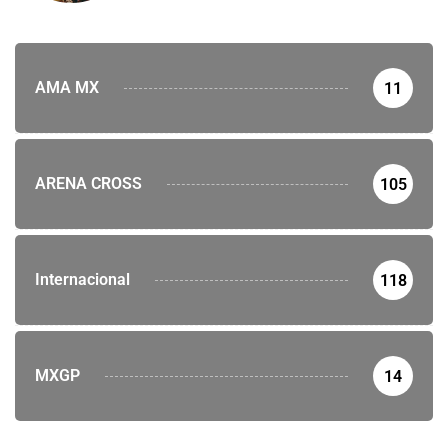
AMA MX
11
ARENA CROSS
105
Internacional
118
MXGP
14