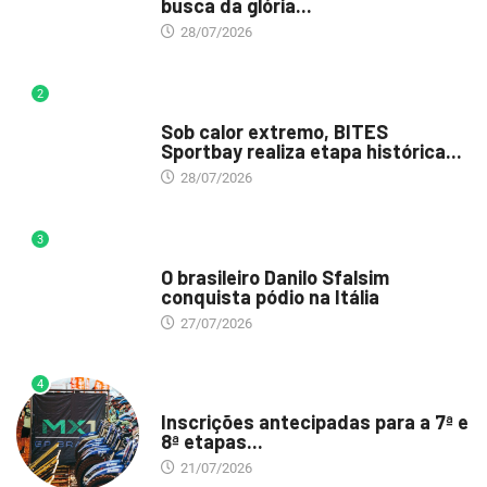
busca da glória...
28/07/2026
2
DESTAQUE
Sob calor extremo, BITES
Sportbay realiza etapa histórica...
28/07/2026
3
DESTAQUE
O brasileiro Danilo Sfalsim
conquista pódio na Itália
27/07/2026
4
DESTAQUE
Inscrições antecipadas para a 7ª e
8ª etapas...
21/07/2026