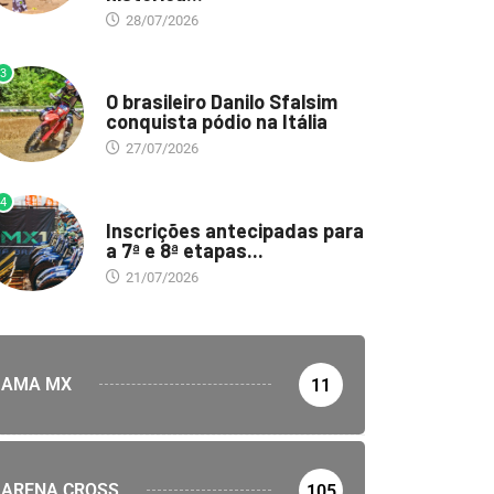
28/07/2026
3
DESTAQUE
O brasileiro Danilo Sfalsim
conquista pódio na Itália
27/07/2026
4
DESTAQUE
Inscrições antecipadas para
a 7ª e 8ª etapas...
21/07/2026
AMA MX
11
ARENA CROSS
105