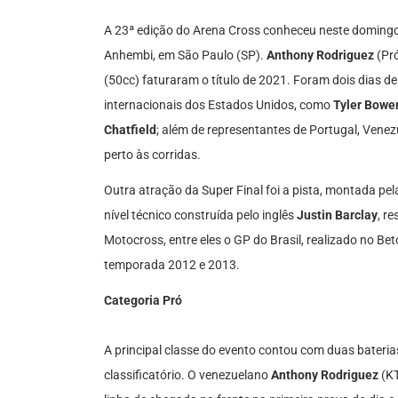
A 23ª edição do Arena Cross conheceu neste domingo
Anhembi, em São Paulo (SP).
Anthony Rodriguez
(Pr
(50cc) faturaram o título de 2021. Foram dois dias d
internacionais dos Estados Unidos, como
Tyler Bowe
Chatfield
; além de representantes de Portugal, Venez
perto às corridas.
Outra atração da Super Final foi a pista, montada pel
nível técnico construída pelo inglês
Justin Barclay
, r
Motocross, entre eles o GP do Brasil, realizado no Be
temporada 2012 e 2013.
Categoria Pró
A principal classe do evento contou com duas bateria
classificatório. O venezuelano
Anthony Rodriguez
(KT