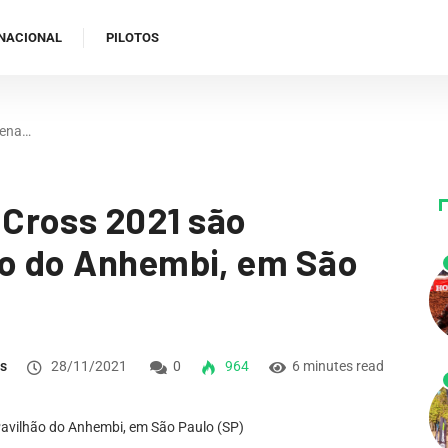
NACIONAL
PILOTOS
rena…
Cross 2021 são
ão do Anhembi, em São
ns
28/11/2021
0
964
6 minutes read