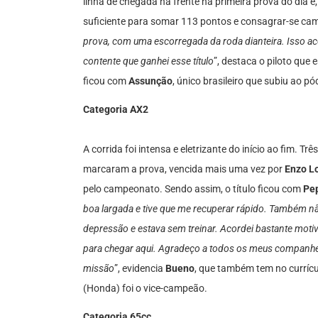
linha de chegada na frente na primeira prova do dia e,
suficiente para somar 113 pontos e consagrar-se ca
prova, com uma escorregada da roda dianteira. Isso a
contente que ganhei esse título
”, destaca o piloto qu
ficou com
Assunção
, único brasileiro que subiu ao p
Categoria AX2
A corrida foi intensa e eletrizante do início ao fim. 
marcaram a prova, vencida mais uma vez por
Enzo L
pelo campeonato. Sendo assim, o título ficou com
Pe
boa largada e tive que me recuperar rápido. Também n
depressão e estava sem treinar. Acordei bastante moti
para chegar aqui. Agradeço a todos os meus companhei
missão
”, evidencia
Bueno
, que também tem no currícu
(Honda) foi o vice-campeão.
Categoria 65cc