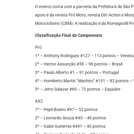
O evento conta com a parceria da Prefeitura de São P
apoio é da revista Pró Moto, revista Dirt Action e Mot
Motociclismo (CBM). A realização é da Romagnolli Pr
Classificação Final do Campeonato
Pró
1º – Anthony Rodriguez #127 – 113 pontos – Venezu
2º – Hector Assunção #30 – 99 pontos – Brasil
3º – Paulo Alberto #1 – 91 pontos – Portugal
4º – Humberto Martin “Machito” #101 – 82 pontos –
5º – Jetro Salazar #60 – 72 pontos – Equador
AX2
1º – Pepê Bueno #97 – 52 pontos
2º – Leonardo Souza #45 – 46 pontos
3º – Gabe Gutierres #491 – 40 pontos