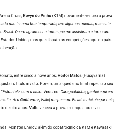
 Arena Cross,
Kevyn de Pinho
(KTM) novamente venceu a prova
ado não fiz uma boa temporada, tive algumas quedas, mas este
no Brasil. Quero agradecer a todos que me assistiram e torceram
s Estados Unidos, mas que disputa as competições aqui no país.
colocação.
eonato, entre cinco a nove anos,
Heitor Matos
(Husqvarna)
istar o título invicto. Porém, uma queda no final impediu o seu
 “
Estou feliz com o título. Venci em Caraguatatuba, ganhei aqui em
 volta. Aí o
Guilherme
[Valle] me passou. Eu até tentei chegar nele,
loto de oito anos.
Valle
venceu a prova e conquistou o vice-
nda, Monster Energy, além do copatrocínio da KTM e Kawasaki.