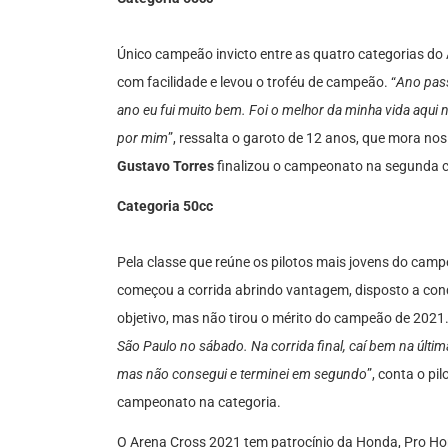
Único campeão invicto entre as quatro categorias do
com facilidade e levou o troféu de campeão. “
Ano pass
ano eu fui muito bem. Foi o melhor da minha vida aqui 
por mim
”, ressalta o garoto de 12 anos, que mora no
Gustavo Torres
finalizou o campeonato na segunda 
Categoria 50cc
Pela classe que reúne os pilotos mais jovens do camp
começou a corrida abrindo vantagem, disposto a conqu
objetivo, mas não tirou o mérito do campeão de 2021.
São Paulo no sábado. Na corrida final, caí bem na última
mas não consegui e terminei em segundo
”, conta o pi
campeonato na categoria.
O Arena Cross 2021 tem patrocínio da Honda, Pro Ho