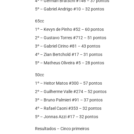
4º – German Bratschi #146 – 37 pontos
5º – Gabriel Andrigo #10 – 32 pontos
65cc
1º – Kevyn de Pinho #52 – 60 pontos
2º – Gustavo Torres #712 – 51 pontos
3º – Gabriel Cirino #81 – 43 pontos
4º – Zian Bertchold #17 – 31 pontos
5º – Matheus Oliveira #5 – 28 pontos
50cc
1º – Heitor Matos #300 – 57 pontos
2º – Guilherme Valle #274 – 52 pontos
3º – Bruno Palmieri #91 – 37 pontos
4º – Rafael Caoni #353 – 32 pontos
5º – Jonnas Azzi #17 – 32 pontos
Resultados – Cinco primeiros