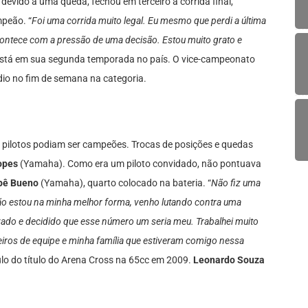
 devido a uma queda, fechou em terceiro a corrida final,
mpeão. “
Foi uma corrida muito legal. Eu mesmo que perdi a última
contece com a pressão de uma decisão. Estou muito grato e
e está em sua segunda temporada no país. O vice-campeonato
ódio no fim de semana na categoria.
Três pilotos podiam ser campeões. Trocas de posições e quedas
opes
(Yamaha). Como era um piloto convidado, não pontuava
pê Bueno
(Yamaha), quarto colocado na bateria. “
Não fiz uma
ão estou na minha melhor forma, venho lutando contra uma
vado e decidido que esse número um seria meu. Trabalhei muito
ros de equipe e minha família que estiveram comigo nessa
lo do título do Arena Cross na 65cc em 2009.
Leonardo Souza