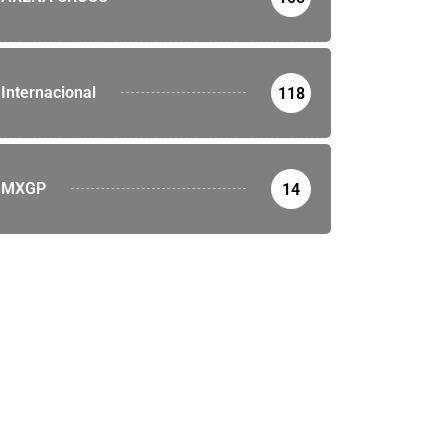
Internacional
118
MXGP
14