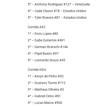
3º – Anthony Rodriguez #127 – Venezuela
4º – Cade Clason #78 – Estados Unidos
5º – Tyler Bowers #87 – Estados Unidos
Corrida AX2
1º – Enzo Lopes #80
2º – Gabe Gutierres #491
3º – German Bratschi #146
4º – Pepê Bueno #97
5º – Leonardo Souza #45
Corrida 65cc
1º – Kevyn de Pinho #52
2º – Gustavo Torres #712
3º – Matheus Oliveira #5
4º – Gabriel Cirino #81
5º – Lucas Matos #900