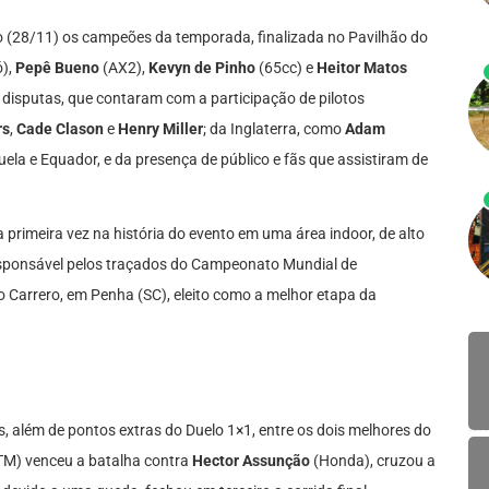
 (28/11) os campeões da temporada, finalizada no Pavilhão do
ó),
Pepê Bueno
(AX2),
Kevyn de Pinho
(65cc) e
Heitor Matos
e disputas, que contaram com a participação de pilotos
rs
,
Cade Clason
e
Henry Miller
; da Inglaterra, como
Adam
uela e Equador, e da presença de público e fãs que assistiram de
a primeira vez na história do evento em uma área indoor, de alto
esponsável pelos traçados do Campeonato Mundial de
to Carrero, em Penha (SC), eleito como a melhor etapa da
s, além de pontos extras do Duelo 1×1, entre os dois melhores do
M) venceu a batalha contra
Hector Assunção
(Honda), cruzou a